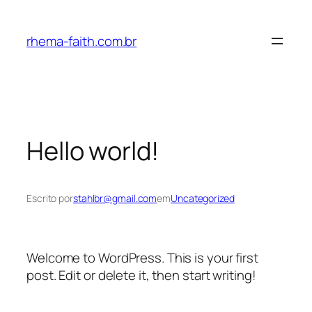
Pular
para
rhema-faith.com.br
o
conteúdo
Hello world!
Escrito por
stahlbr@gmail.com
em
Uncategorized
Welcome to WordPress. This is your first
post. Edit or delete it, then start writing!